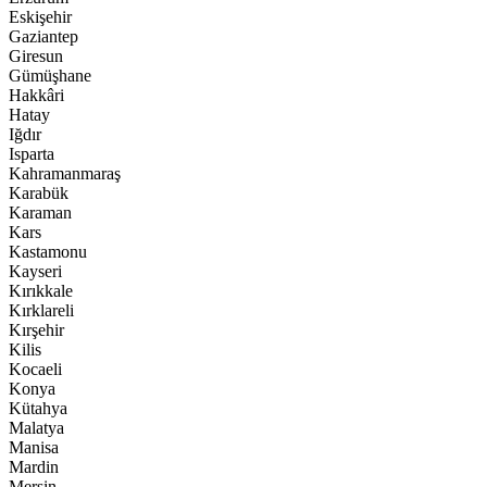
Eskişehir
Gaziantep
Giresun
Gümüşhane
Hakkâri
Hatay
Iğdır
Isparta
Kahramanmaraş
Karabük
Karaman
Kars
Kastamonu
Kayseri
Kırıkkale
Kırklareli
Kırşehir
Kilis
Kocaeli
Konya
Kütahya
Malatya
Manisa
Mardin
Mersin