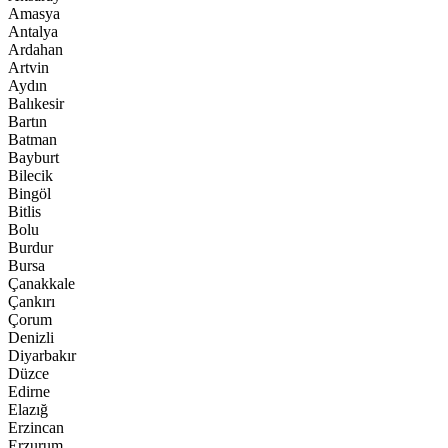
Amasya
Antalya
Ardahan
Artvin
Aydın
Balıkesir
Bartın
Batman
Bayburt
Bilecik
Bingöl
Bitlis
Bolu
Burdur
Bursa
Çanakkale
Çankırı
Çorum
Denizli
Diyarbakır
Düzce
Edirne
Elazığ
Erzincan
Erzurum