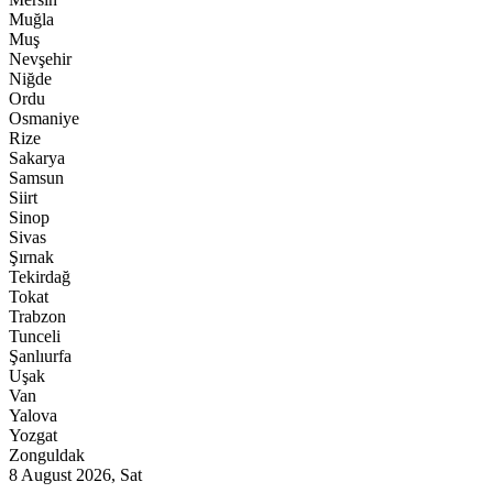
Muğla
Muş
Nevşehir
Niğde
Ordu
Osmaniye
Rize
Sakarya
Samsun
Siirt
Sinop
Sivas
Şırnak
Tekirdağ
Tokat
Trabzon
Tunceli
Şanlıurfa
Uşak
Van
Yalova
Yozgat
Zonguldak
8 August 2026, Sat