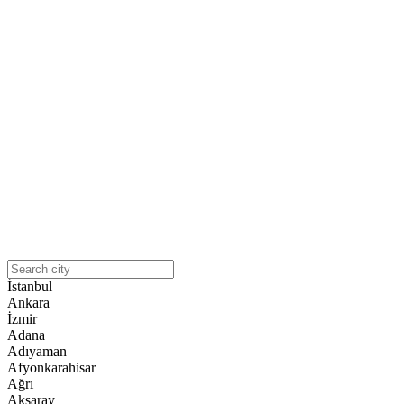
İstanbul
Ankara
İzmir
Adana
Adıyaman
Afyonkarahisar
Ağrı
Aksaray