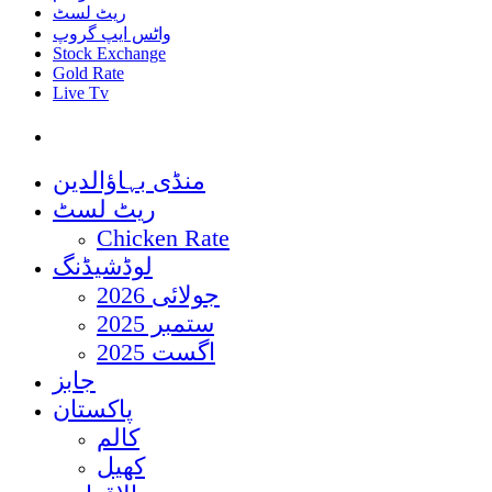
ریٹ لسٹ
واٹس ایپ گروپ
Stock Exchange
Gold Rate
Live Tv
منڈی بہاؤالدین
ریٹ لسٹ
Chicken Rate
لوڈشیڈنگ
جولائی 2026
ستمبر 2025
اگست 2025
جابز
پاکستان
کالم
کھیل