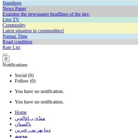
Standings
News Paper
Examine the newspaper headlines of the day.
Live TV
Commodity
Latest situation in commodities!
Namaz Time
Road condition
Rate List
0
Notifications
Social (0)
Follow (0)
You have no notification.
You have no notification.
Home
منڈی بہاؤالدین
پاکستان
دنیا بھر سے خبریں
موسم