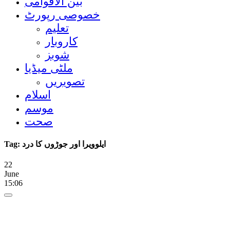
بین الاقوامی
خصوصی رپورٹ
تعلیم
کاروبار
شوبز
ملٹی میڈیا
تصویریں
اسلام
موسم
صحت
Tag:
ایلوویرا اور جوڑوں کا درد
22
June
15:06