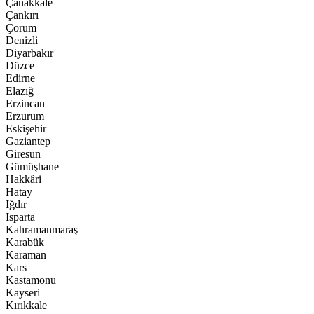
Çanakkale
Çankırı
Çorum
Denizli
Diyarbakır
Düzce
Edirne
Elazığ
Erzincan
Erzurum
Eskişehir
Gaziantep
Giresun
Gümüşhane
Hakkâri
Hatay
Iğdır
Isparta
Kahramanmaraş
Karabük
Karaman
Kars
Kastamonu
Kayseri
Kırıkkale