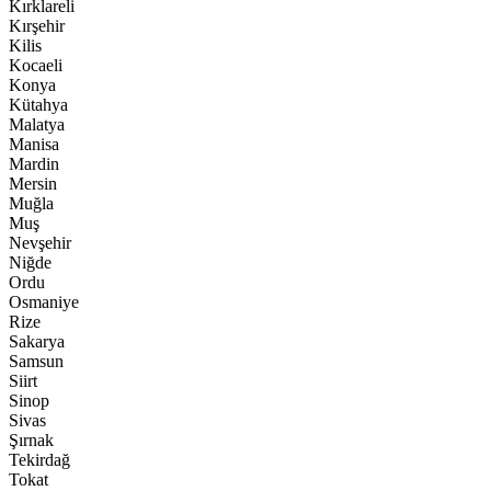
Kırklareli
Kırşehir
Kilis
Kocaeli
Konya
Kütahya
Malatya
Manisa
Mardin
Mersin
Muğla
Muş
Nevşehir
Niğde
Ordu
Osmaniye
Rize
Sakarya
Samsun
Siirt
Sinop
Sivas
Şırnak
Tekirdağ
Tokat