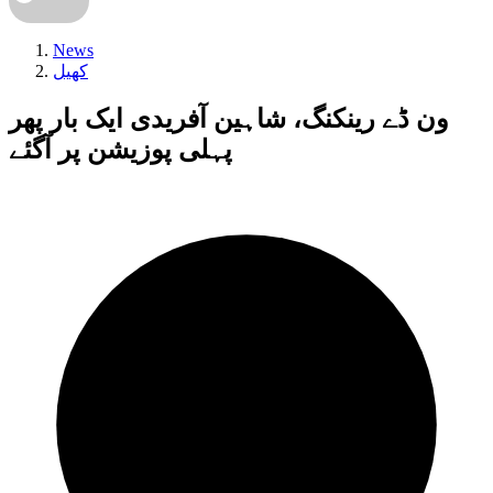
News
کھیل
ون ڈے رینکنگ، شاہین آفریدی ایک بار پھر
پہلی پوزیشن پر آگئے