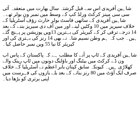
شاہین آفریدی اس سے قبل گزشتہ سال بھارت میں منعقدہ آئی
سی سی مینز کرکٹ ورلڈ کپ کے وسط میں نمبر ون بولر تھے۔
شاہین آفریدی کے ساتھی فاسٹ بولر حارث رؤف آسٹریلیا کے
خلاف سیریز میں 10 وکٹیں لینے اور مین آف دی سیریز بننے کے بعد
14 درجے ترقی کر کے کیریئر کی بہترین 13ویں پوزیشن پر پہنچ گئے
ہیں۔ جب کہ ہم وطن نسیم شاہ نے بھی 14 رنز کی بہتری کی اور
کیریئر کا نیا 55 ویں نمبر حاصل کیا۔
شاہین آفریدی کے ٹاپ پر آنے کا مطلب ہے کہ پاکستان کے پاس اب
ون ڈے کرکٹ میں بیٹنگ اور باؤلنگ دونوں میں ٹاپ رینک والے
کھلاڑی ہیں۔ کیونکہ سابق کپتان بابر اعظم نے آسٹریلیا کے خلاف
صرف ایک آؤٹ میں 80 رنز بنانے کے بعد بلے بازوں کی فہرست میں
اپنی برتری کو بڑھا دیا۔