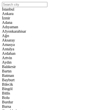
İstanbul
Ankara
İzmir
Adana
Adıyaman
Afyonkarahisar
Ağrı
Aksaray
Amasya
Antalya
Ardahan
Artvin
Aydın
Balıkesir
Bartın
Batman
Bayburt
Bilecik
Bingöl
Bitlis
Bolu
Burdur
Bursa