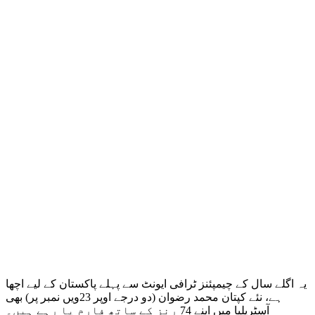
یہ اگلے سال کے چیمپئنز ٹرافی ایونٹ سے پہلے پاکستان کے لیے اچھا
ہے، نئے کپتان محمد رضوان (دو درجے اوپر 23ویں نمبر پر) بھی
آسٹریلیا میں اپنے 74 رنز کے ساتھ فارم پا رہے ہیں۔