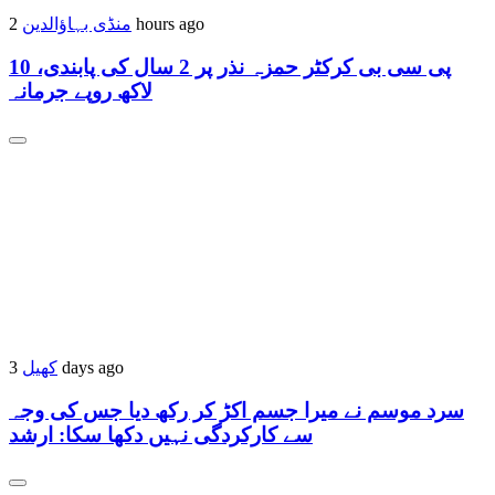
منڈی بہاؤالدین
2 hours ago
پی سی بی کرکٹر حمزہ نذر پر 2 سال کی پابندی، 10
لاکھ روپے جرمانہ
کھیل
3 days ago
سرد موسم نے میرا جسم اکڑ کر رکھ دیا جس کی وجہ
سے کارکردگی نہیں دکھا سکا: ارشد