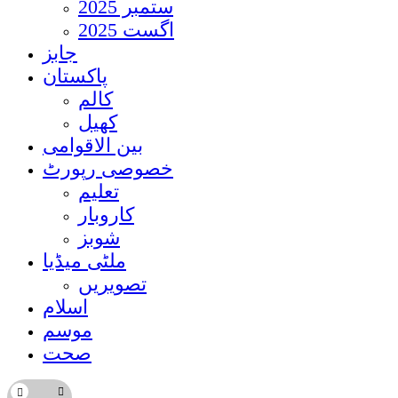
ستمبر 2025
اگست 2025
جابز
پاکستان
کالم
کھیل
بین الاقوامی
خصوصی رپورٹ
تعلیم
کاروبار
شوبز
ملٹی میڈیا
تصویریں
اسلام
موسم
صحت