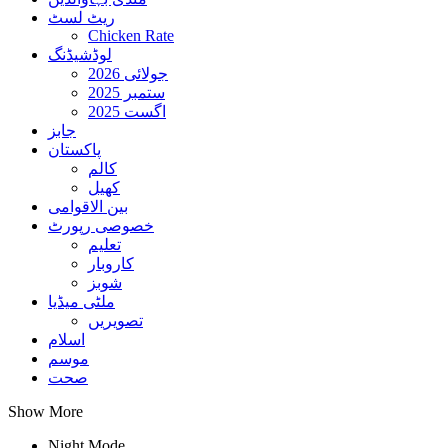
ریٹ لسٹ
Chicken Rate
لوڈشیڈنگ
جولائی 2026
ستمبر 2025
اگست 2025
جابز
پاکستان
کالم
کھیل
بین الاقوامی
خصوصی رپورٹ
تعلیم
کاروبار
شوبز
ملٹی میڈیا
تصویریں
اسلام
موسم
صحت
Show More
Night Mode