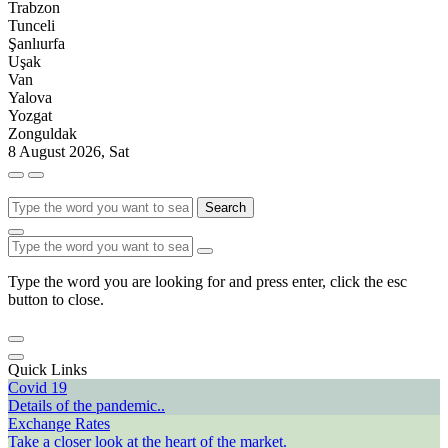
Trabzon
Tunceli
Şanlıurfa
Uşak
Van
Yalova
Yozgat
Zonguldak
8 August 2026, Sat
Search
Type the word you are looking for and press enter, click the esc
button to close.
Quick Links
Covid 19
Details of the pandemic..
Exchange Rates
Take a closer look at the heart of the market.