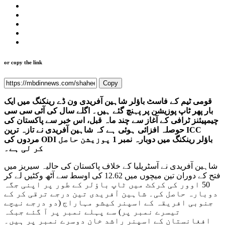
or copy the link
Copy
قومی ٹیم کے فاسٹ باؤلر شاہین آفریدی ون ڈے رینکنگ میں ایک
بار پھر ٹاپ پوزیشن پر پہنچ گئے ہیں۔ اگلے سال کی آئی سی سی
چیمپیئنز ٹرافی کے آغاز سے چند ماہ قبل، اس خبر سے پاکستان کی
حوصلہ افزائی ہوئی ہے کہ شاہین آفریدی نے تازہ ترین ICC
مردوں کی ODI باؤلر رینکنگ میں دوبارہ نمبر 1 پوزیشن حاصل
کر لی ہے۔
شاہین آفریدی نے آسٹریلیا کے خلاف پاکستان کی حالیہ سیریز میں
فتح کے دوران تین میچوں میں 12.62 کی اوسط سے آٹھ وکٹیں لے کر
50 اوور کی کرکٹ میں ٹاپ باؤلر کے طور پر اپنی جگہ
دوبارہ حاصل کی۔ شاہین آفریدی تین درجے ترقی کر کے
جنوبی افریقہ کے اسپنر کیشو مہاراج (دو درجے نیچے
تیسرے نمبر پر) سے پہلے نمبر پر آ گئے جبکہ
افغانستان کے اسپنر راشد خان دوسرے نمبر پر ہیں۔