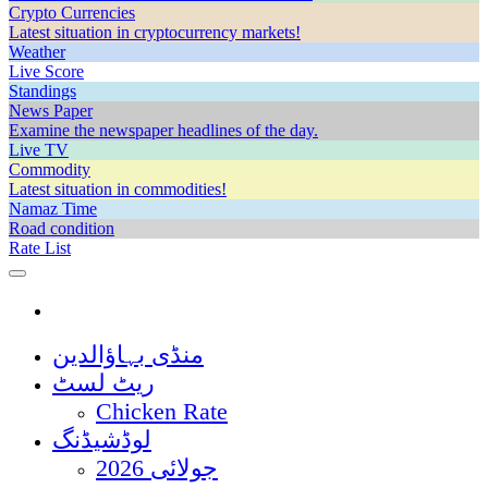
Crypto Currencies
Latest situation in cryptocurrency markets!
Weather
Live Score
Standings
News Paper
Examine the newspaper headlines of the day.
Live TV
Commodity
Latest situation in commodities!
Namaz Time
Road condition
Rate List
منڈی بہاؤالدین
ریٹ لسٹ
Chicken Rate
لوڈشیڈنگ
جولائی 2026