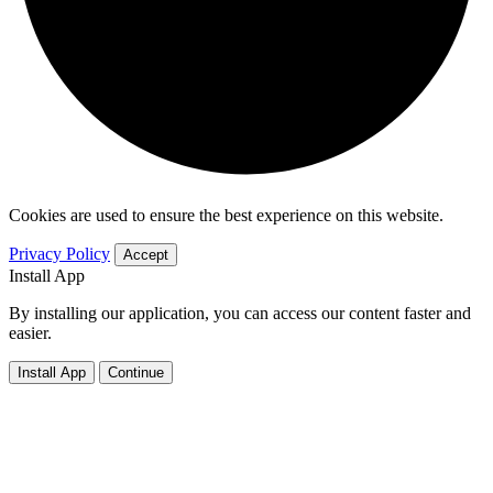
Cookies are used to ensure the best experience on this website.
Privacy Policy
Accept
Install App
By installing our application, you can access our content faster and
easier.
Install App
Continue
About
MBDIN NEWS ( منڈی بہاؤالدین نیوز ) is the largest media
network of District Mandi Bahauddin which is serving since 2008.