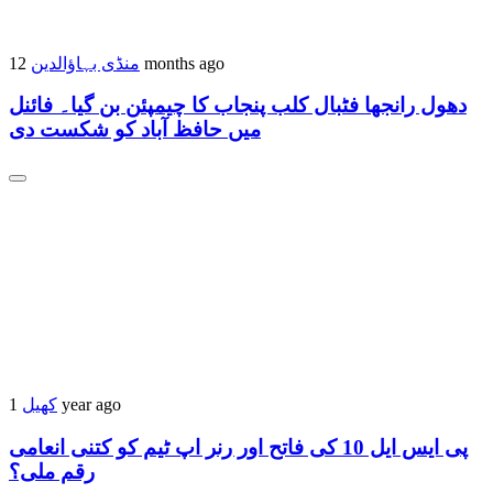
منڈی بہاؤالدین
12 months ago
دھول رانجھا فٹبال کلب پنجاب کا چیمپئن بن گیا۔ فائنل
میں حافظ آباد کو شکست دی
کھیل
1 year ago
پی ایس ایل 10 کی فاتح اور رنر اپ ٹیم کو کتنی انعامی
رقم ملی؟