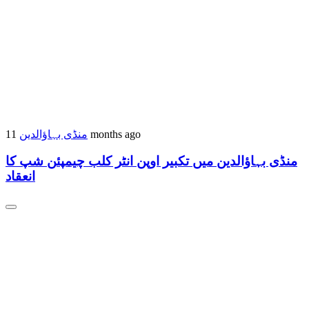
منڈی بہاؤالدین
11 months ago
منڈی بہاؤالدین میں تکبیر اوپن انٹر کلب چیمپئن شپ کا
انعقاد